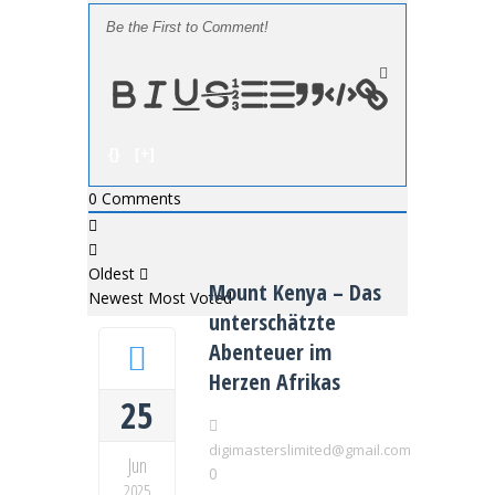
{}
[+]
0
Comments
Oldest
Mount Kenya – Das
Newest
Most Voted
unterschätzte
Abenteuer im
Herzen Afrikas
25
digimasterslimited@gmail.com
Jun
0
2025