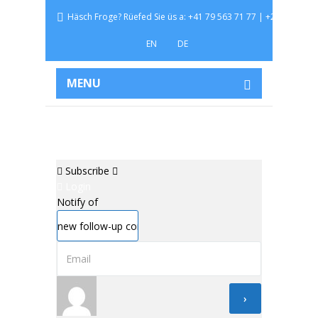
Häsch Froge? Rüefed Sie üs a: +41 79 563 71 77 | +254 729 54
EN
DE
MENU
Subscribe
Login
Notify of