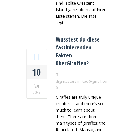
sind, sollte Crescent
Island ganz oben auf Ihrer
Liste stehen. Die Insel
liegt...
Wusstest du diese
faszinierenden
Fakten
überGiraffen?
10
digimasterslimited@gmail.com
Apr
0
2025
Giraffes are truly unique
creatures, and there’s so
much to learn about
them! There are three
main types of giraffes: the
Reticulated, Maasai, and...