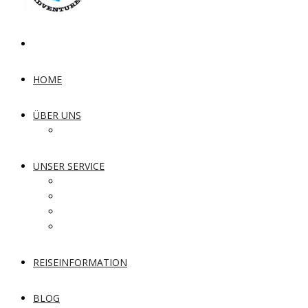
HOME
ÜBER UNS
Unsere Lieblingsplätze
UNSER SERVICE
Safari und Tours
Hotelbuchungen
Transporte
Entdecke die Kultur
REISEINFORMATION
BLOG