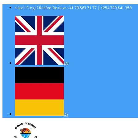
Häsch Froge? Rüefed Sie üs a: +41 79 563 71 77 | +254 729 541 350
EN
DE