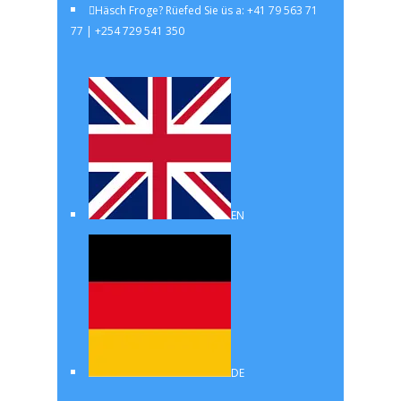
Häsch Froge? Rüefed Sie üs a: +41 79 563 71
77 | +254 729 541 350
EN
DE