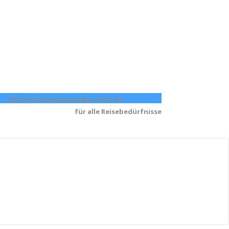
Dein v
ertrauenswürdiger Partner
res
für alle Reisebedürfnisse