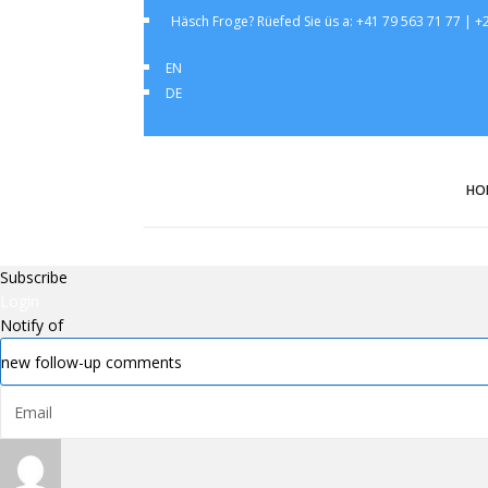
Häsch Froge? Rüefed Sie üs a: +41 79 563 71 77 | 
EN
DE
HO
Subscribe
Login
Notify of