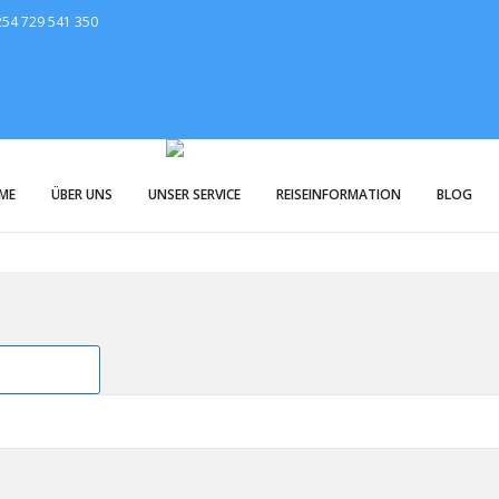
+254 729 541 350
ME
ÜBER UNS
UNSER SERVICE
REISEINFORMATION
BLOG