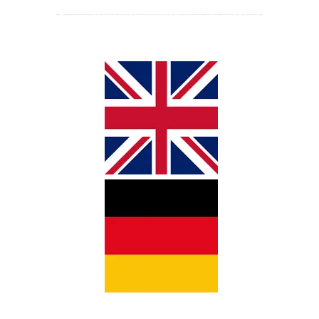
Häsch Froge? Rüefed Sie üs a: +41 79 563 71
77 | +254 729 541 350
EN
DE