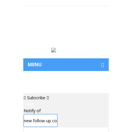
Häsch Froge? Rüefed Sie üs a: +41 79 563 71
77 | +254 729 541 350
EN
DE
MENU
Subscribe
Login
Notify of