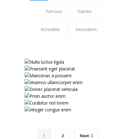
Famous
Games
Incredible
Innovation
P
Vi
D
1
2
Next